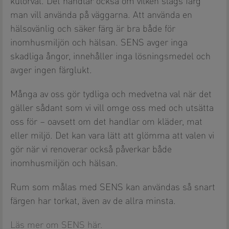
kulörval. Det handlar också om vilken slags färg
man vill använda på väggarna. Att använda en
hälsovänlig och säker färg är bra både för
inomhusmiljön och hälsan. SENS avger inga
skadliga ångor, innehåller inga lösningsmedel och
avger ingen färglukt.
Många av oss gör tydliga och medvetna val när det
gäller sådant som vi vill omge oss med och utsätta
oss för – oavsett om det handlar om kläder, mat
eller miljö. Det kan vara lätt att glömma att valen vi
gör när vi renoverar också påverkar både
inomhusmiljön och hälsan.
Rum som målas med SENS kan användas så snart
färgen har torkat, även av de allra minsta.
Läs mer om SENS här.