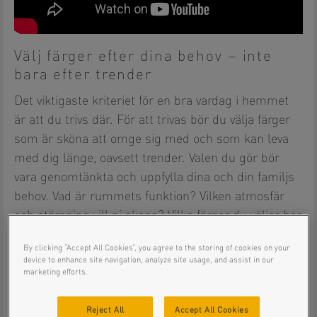
Välj färger efter dina behov – inte
bara efter trender
Det viktigaste kriteriet för en bra vardag i hemmet
är att du trivs där. För att trivas bör du välja färger
som är sköna att omge sig med och som kan leva
med dig länge, oavsett trender. Valen du gör bör
vara genomtänkta och uppfylla dina och din familjs
behov. Vad är rummets funktion? Vilken atmosfär
och stämning vill ni skapa? Vilka färger du väljer har
stor inverkan på hur rummet upplevs och påverkar
By clicking “Accept All Cookies”, you agree to the storing of cookies on your
dig.
device to enhance site navigation, analyze site usage, and assist in our
marketing efforts.
Få tips på hur du skapar mysiga och fina barnrum.
Reject All
Accept All Cookies