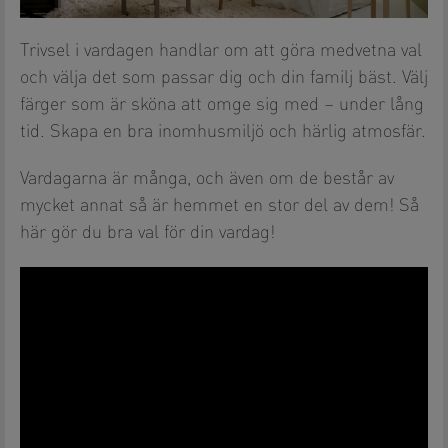
Trivsel i vardagen handlar om att göra medvetna val
och välja det som passar dig och din familj bäst. Välj
färger som är sköna att omge sig med – under lång
tid. Skapa en bra inomhusmiljö och härlig atmosfär.
Vardagarna är många, och även om de består av
mycket annat så är hemmet en stor del av dem! Så
här gör du bra val för din vardag!