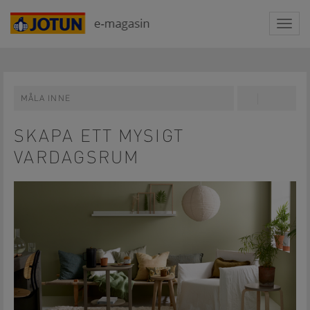
Togg
navig
MÅLA INNE
Share
Pin
on
on
Facebook
Pinterest
SKAPA ETT MYSIGT
VARDAGSRUM