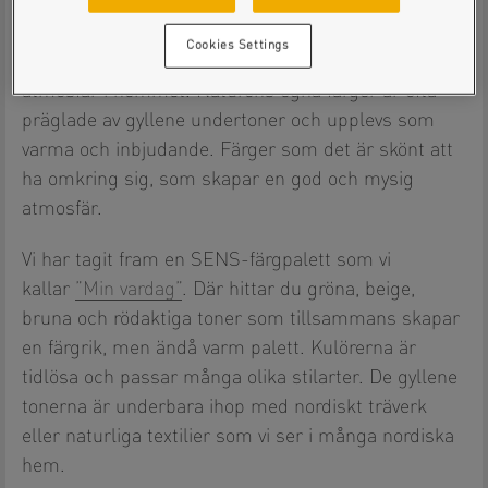
Naturlig balans
Cookies Settings
Naturliga färgtoner skapar en lugn och balanserad
atmosfär i hemmet. Naturens egna färger är ofta
präglade av gyllene undertoner och upplevs som
varma och inbjudande. Färger som det är skönt att
ha omkring sig, som skapar en god och mysig
atmosfär.
Vi har tagit fram en SENS-färgpalett som vi
kallar
”Min vardag”
. Där hittar du gröna, beige,
bruna och rödaktiga toner som tillsammans skapar
en färgrik, men ändå varm palett. Kulörerna är
tidlösa och passar många olika stilarter. De gyllene
tonerna är underbara ihop med nordiskt träverk
eller naturliga textilier som vi ser i många nordiska
hem.