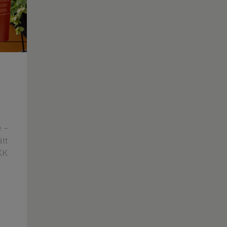
 –
tt
KK