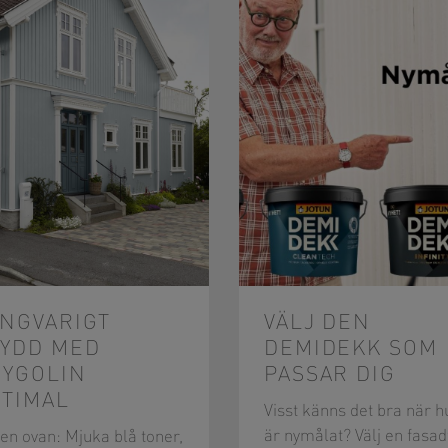
NGVARIGT
VÄLJ DEN
KYDD MED
DEMIDEKK SOM
RYGOLIN
PASSAR DIG
TIMAL
Visst känns det bra när h
är nymålat? Välj en fasad
den ovan: Mjuka blå toner,