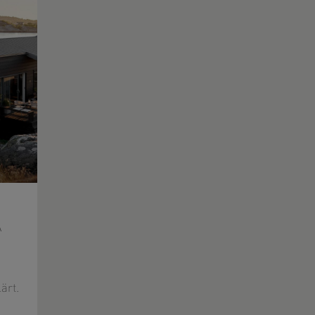
A
ärt.