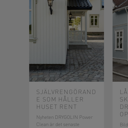
SJÄLVRENGÖRAND
LÅ
E SOM HÅLLER
S
HUSET RENT​
D
OP
Nyheten DRYGOLIN Power
Clean är det senaste
Bil